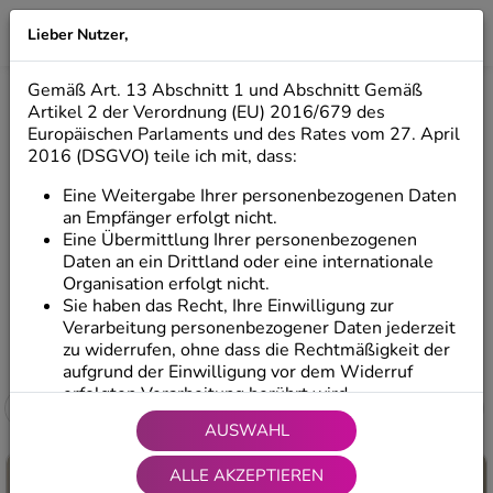
Lieber Nutzer,
LILIO
Gemäß Art. 13 Abschnitt 1 und Abschnitt Gemäß
STEHENDE FIGUREN
Artikel 2 der Verordnung (EU) 2016/679 des
Europäischen Parlaments und des Rates vom 27. April
2016 (DSGVO) teile ich mit, dass:
Stehende Figuren
Sitzende Figuren
Eine Weitergabe Ihrer personenbezogenen Daten
an Empfänger erfolgt nicht.
Eine Übermittlung Ihrer personenbezogenen
Hängende Figuren
Daten an ein Drittland oder eine internationale
Organisation erfolgt nicht.
Sie haben das Recht, Ihre Einwilligung zur
Verarbeitung personenbezogener Daten jederzeit
Start
/
Produkte
/
Dekorative Figuren
/
Stehende Figuren
zu widerrufen, ohne dass die Rechtmäßigkeit der
aufgrund der Einwilligung vor dem Widerruf
erfolgten Verarbeitung berührt wird.
Filter
Sie haben das Recht, auf Ihre Daten zuzugreifen
AUSWAHL
und diese zu berichtigen sowie Ihre
Wunschliste
Wuns
personenbezogenen Daten zu übertragen, d. h.
ALLE AKZEPTIEREN
Ihre personenbezogenen Daten vom