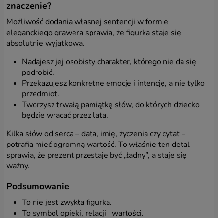
znaczenie?
Możliwość dodania własnej sentencji w formie
eleganckiego grawera sprawia, że figurka staje się
absolutnie wyjątkowa.
Nadajesz jej osobisty charakter, którego nie da się
podrobić.
Przekazujesz konkretne emocje i intencję, a nie tylko
przedmiot.
Tworzysz trwałą pamiątkę słów, do których dziecko
będzie wracać przez lata.
Kilka słów od serca – data, imię, życzenia czy cytat –
potrafią mieć ogromną wartość. To właśnie ten detal
sprawia, że prezent przestaje być „ładny”, a staje się
ważny.
Podsumowanie
To nie jest zwykła figurka.
To symbol opieki, relacji i wartości.