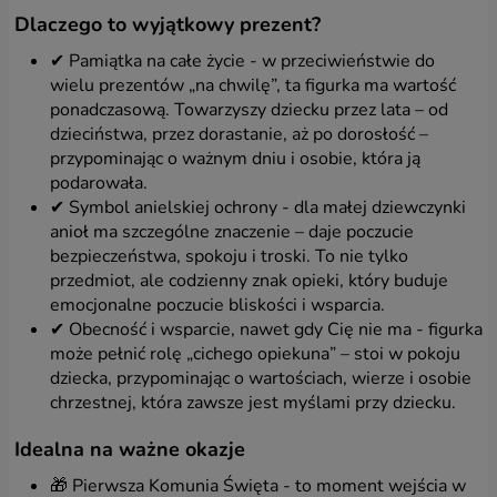
Wenn Sie der Verarbeitung Ihrer personenbezogenen
Dlaczego to wyjątkowy prezent?
Daten zustimmen möchten, die im Zusammenhang mit
Ihrer Nutzung unserer Website für Marketingzwecke
✔ Pamiątka na całe życie - w przeciwieństwie do
erhoben werden (einschließlich notwendiger
wielu prezentów „na chwilę”, ta figurka ma wartość
Analyseaktivitäten und Erstellung von
ponadczasową. Towarzyszy dziecku przez lata – od
Marketingprofilen basierend auf Ihren Aktivitäten auf
dzieciństwa, przez dorastanie, aż po dorosłość –
Websites), einschließlich deren Verarbeitung in
przypominając o ważnym dniu i osobie, która ją
Cookies usw. . auf Ihren Geräten installiert und
podarowała.
persönliche Daten aus diesen Dateien vom
Administrator gelesen. Diese Einwilligung können Sie
✔ Symbol anielskiej ochrony - dla małej dziewczynki
ganz einfach durch Anklicken des Buttons „Zur
anioł ma szczególne znaczenie – daje poczucie
Website“ oder durch Schließen dieses Fensters
bezpieczeństwa, spokoju i troski. To nie tylko
ausdrücken. Die Einwilligung ist freiwillig.
przedmiot, ale codzienny znak opieki, który buduje
emocjonalne poczucie bliskości i wsparcia.
Vertrauenswürdige Partner
✔ Obecność i wsparcie, nawet gdy Cię nie ma - figurka
Die oben genannten personenbezogenen Daten
może pełnić rolę „cichego opiekuna” – stoi w pokoju
werden nur vertrauenswürdigen Partnern zu
dziecka, przypominając o wartościach, wierze i osobie
statistischen Zwecken und zur Bereitstellung
chrzestnej, która zawsze jest myślami przy dziecku.
zusätzlicher auf der Website verfügbarer Dienste zur
Verfügung gestellt.
Idealna na ważne okazje
Vertrauenspartner
🎁 Pierwsza Komunia Święta - to moment wejścia w