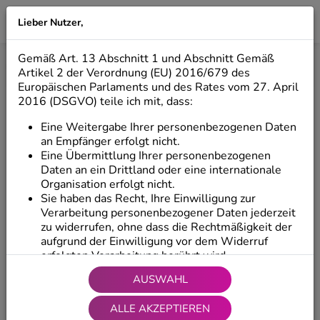
Lieber Nutzer,
LILIO
Gemäß Art. 13 Abschnitt 1 und Abschnitt Gemäß
Start
/
Produkte
/
Dekorative Figuren
/
Stehende Figuren
Artikel 2 der Verordnung (EU) 2016/679 des
Europäischen Parlaments und des Rates vom 27. April
2016 (DSGVO) teile ich mit, dass:
Eine Weitergabe Ihrer personenbezogenen Daten
an Empfänger erfolgt nicht.
Eine Übermittlung Ihrer personenbezogenen
Daten an ein Drittland oder eine internationale
Organisation erfolgt nicht.
Sie haben das Recht, Ihre Einwilligung zur
Verarbeitung personenbezogener Daten jederzeit
zu widerrufen, ohne dass die Rechtmäßigkeit der
aufgrund der Einwilligung vor dem Widerruf
erfolgten Verarbeitung berührt wird.
Sie haben das Recht, auf Ihre Daten zuzugreifen
AUSWAHL
und diese zu berichtigen sowie Ihre
personenbezogenen Daten zu übertragen, d. h.
ALLE AKZEPTIEREN
Ihre personenbezogenen Daten vom