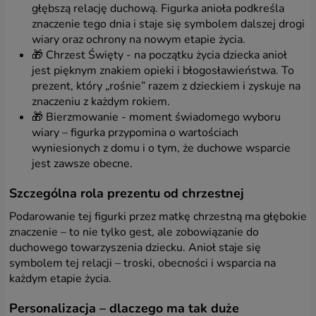
Google Inc. - für statistische Zwecke,
głębszą relację duchową. Figurka anioła podkreśla
Datenanalyse, Marketingzwecke
znaczenie tego dnia i staje się symbolem dalszej drogi
Yandex Metrica – für statistische Zwecke,
wiary oraz ochrony na nowym etapie życia.
Datenanalyse
🎁 Chrzest Święty - na początku życia dziecka anioł
Smartsupp.com, s.r.o. - zum Zweck der
jest pięknym znakiem opieki i błogosławieństwa. To
Bereitstellung von Online-Chat-Diensten
prezent, który „rośnie” razem z dzieckiem i zyskuje na
Facebook, Inc. - für statistische Zwecke,
znaczeniu z każdym rokiem.
Datenanalyse, Marketingzwecke
Hotjar Limited – für statistische Zwecke,
🎁 Bierzmowanie - moment świadomego wyboru
Datenanalyse, Marketingzwecke und zum Zweck
wiary – figurka przypomina o wartościach
der Bereitstellung von Online-Chat-Diensten
wyniesionych z domu i o tym, że duchowe wsparcie
jest zawsze obecne.
Szczególna rola prezentu od chrzestnej
Podarowanie tej figurki przez matkę chrzestną ma głębokie
znaczenie – to nie tylko gest, ale zobowiązanie do
duchowego towarzyszenia dziecku. Anioł staje się
symbolem tej relacji – troski, obecności i wsparcia na
każdym etapie życia.
Personalizacja – dlaczego ma tak duże