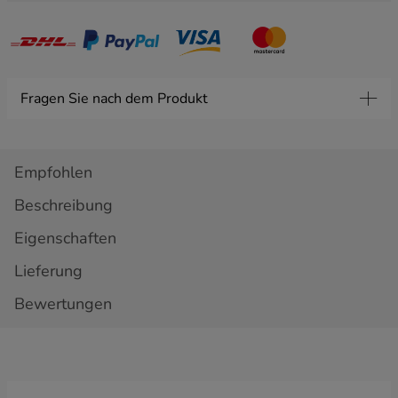
bestimmten Dienstleistung. Wenn wir daher mit
Ihnen einen Vertrag über die Erbringung einer
bestimmten Dienstleistung abschließen (z. B. eine
Dienstleistung, die Ihnen die Möglichkeit bietet,
unsere Website auf der Grundlage des Inhalts der
Fragen Sie nach dem Produkt
Website-Bestimmungen zu lesen), können wir
Ihre Daten im erforderlichen Umfang verarbeiten
diesen Vertrag erfüllen. Ohne diese Möglichkeit
Thema
könnten wir Ihnen den Dienst nicht zur Verfügung
Empfohlen
stellen und Sie könnten ihn nicht nutzen.
Notwendigkeit der Verarbeitung für Zwecke, die
Beschreibung
sich aus berechtigten Interessen des
Name
Administrators oder eines Dritten ergeben. Diese
Eigenschaften
Grundlage für die Datenverarbeitung gilt in Fällen,
in denen ihre Verarbeitung aufgrund unserer
Lieferung
berechtigten Bedürfnisse gerechtfertigt ist, zu
Nachname
denen unter anderem die Notwendigkeit gehört,
Bewertungen
die Sicherheit des Dienstes zu gewährleisten,
statistische Messungen durchzuführen, unsere
Email
Dienste zu verbessern und sie an die Bedürfnisse
und den Komfort anzupassen der Nutzer (z. B.
Personalisierung von Inhalten in den Diensten)