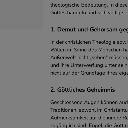
theologische Bedeutung. In diesen
Gottes handeln und sich völlig s
I
d
1. Demut und Gehorsam ge
S
u
In der christlichen Theologie sow
Z
d
Willen im Sinne des Menschen hab
e
Außenwelt nicht „sehen“ müssen, 
s
und ihre Unterwerfung unter sein
D
d
nicht auf der Grundlage ihres eig
d
A
b
2. Göttliches Geheimnis
D
Geschlossene Augen können auch d
I
Traditionen, sowohl im Christent
D
Aufmerksamkeit auf die innere Re
A
D
zugänglich sind. Engel, die Gott