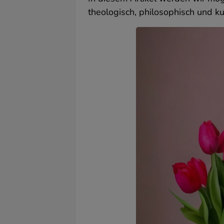
F
theologisch, philosophisch und kul
B
M
d
2
p
A
„
E
W
P
I
n
s
F
A
ä
w
S