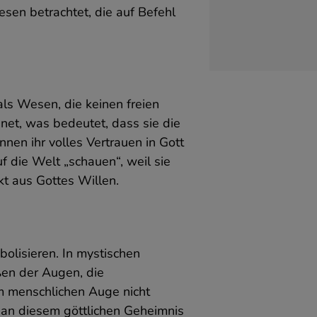
esen betrachtet, die auf Befehl
de
als Wesen, die keinen freien
s
net, was bedeutet, dass sie die
en ihr volles Vertrauen in Gott
 die Welt „schauen“, weil sie
r
kt aus Gottes Willen.
olisieren. In mystischen
ßen der Augen, die
em menschlichen Auge nicht
e an diesem göttlichen Geheimnis