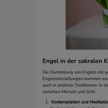
w
G
D
g
R
N
Engel in der sakralen 
Die Darstellung von Engeln mit g
Engelsdarstellungen kommen sowohl
auch in anderen Traditionen. In 
zwischen Mensch und Gott.
Kontemplation und Meditatio