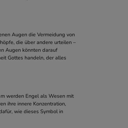
r
g
ssenen Augen die Vermeidung von
höpfe, die über andere urteilen –
enen Augen könnten darauf
it Gottes handeln, der alles
nd
u
lam werden Engel als Wesen mit
,
n ihre innere Konzentration,
s
 dafür, wie dieses Symbol in