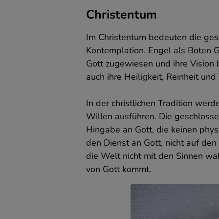
I
Christentum
G
I
Im Christentum bedeuten die ges
v
Kontemplation. Engel als Boten G
S
Gott zugewiesen und ihre Vision 
k
auch ihre Heiligkeit, Reinheit un
S
p
In der christlichen Tradition werd
z
Willen ausführen. Die geschlosse
D
u
Hingabe an Gott, die keinen physi
e
den Dienst an Gott, nicht auf de
k
die Welt nicht mit den Sinnen wa
V
von Gott kommt.
W
z
u
(
v