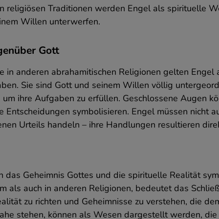
beschrieben.
 religiösen Traditionen werden Engel als spirituelle W
einem Willen unterwerfen.
hre Daten werden im Rahmen unserer Dienstleistungen nur
ann verarbeitet, wenn wir oder eine andere datenverarbeiten
genüber Gott
telle eine der in der DSGVO zulässigen Rechtsgrundlagen hat
nd nur für den auf eine bestimmte Grundlage abgestimmten
ie in anderen abrahamitischen Religionen gelten Engel 
weck, wie oben beschrieben. Ihre Daten werden verarbeitet bi
ie Grundlage für deren Verarbeitung vorliegt, also im Falle
en. Sie sind Gott und seinem Willen völlig untergeord
iner Einwilligung bis zu deren Widerruf, Einschränkung oder
um ihre Aufgaben zu erfüllen. Geschlossene Augen könn
onstigen einschränkenden Maßnahmen Ihrerseits, sofern die
e Entscheidungen symbolisieren. Engel müssen nicht auf
aten für die Vertragserfüllung erforderlich sind – für die Daue
eren Dauer Leistung und für den Fall, dass die Grundlage für
enen Urteils handeln – ihre Handlungen resultieren dire
ie Datenverarbeitung ein berechtigtes Interesse des
dministrators ist – sofern dieses berechtigte Interesse
esteht.
atentransfer
as Geheimnis Gottes und die spirituelle Realität symb
hre Daten werden vom Administrator für personenbezogene
um als auch in anderen Religionen, bedeutet das Schlie
aten und vertrauenswürdigen Partnern verarbeitet und zu
alität zu richten und Geheimnisse zu verstehen, die d
nalysezwecken an diese weitergeleitet. Die Weitergabe der
aten berechtigt den Empfänger in jedem Fall nicht zu einer
 nahe stehen, können als Wesen dargestellt werden, di