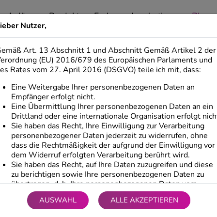
Anlässe
Produkte
Farben
Inspirationen
Blog
ieber Nutzer,
EL IHRE AUGEN GESCHLOSSEN
emäß Art. 13 Abschnitt 1 und Abschnitt Gemäß Artikel 2 der
erordnung (EU) 2016/679 des Europäischen Parlaments und
es Rates vom 27. April 2016 (DSGVO) teile ich mit, dass:
Eine Weitergabe Ihrer personenbezogenen Daten an
Empfänger erfolgt nicht.
Eine Übermittlung Ihrer personenbezogenen Daten an ein
Drittland oder eine internationale Organisation erfolgt nich
Sie haben das Recht, Ihre Einwilligung zur Verarbeitung
personenbezogener Daten jederzeit zu widerrufen, ohne
ographie werden Engel oft mit geschlossenen Augen dar
dass die Rechtmäßigkeit der aufgrund der Einwilligung vor
llen Realität.
dem Widerruf erfolgten Verarbeitung berührt wird.
Sie haben das Recht, auf Ihre Daten zuzugreifen und diese
zu berichtigen sowie Ihre personenbezogenen Daten zu
übertragen, d. h. Ihre personenbezogenen Daten vom
Administrator in einem strukturierten, allgemein
AUSWAHL
ALLE AKZEPTIEREN
verwendeten und maschinenlesbaren Format zu erhalten.
Sie haben das Recht, eine Beschwerde bei der für den