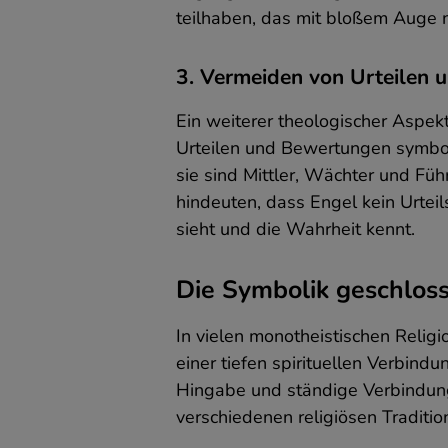
N
teilhaben, das mit bloßem Auge 
v
b
z
3. Vermeiden von Urteilen
d
V
Ein weiterer theologischer Aspek
a
g
Urteilen und Bewertungen symbolis
e
sie sind Mittler, Wächter und Fü
hindeuten, dass Engel kein Urtei
sieht und die Wahrheit kennt.
A
T
u
Die Symbolik geschlos
z
p
a
In vielen monotheistischen Reli
a
einer tiefen spirituellen Verbin
S
M
Hingabe und ständige Verbindung m
e
verschiedenen religiösen Traditio
d