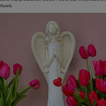
enster schließen, stimmen Sie den unten aufgeführten
turell.
estimmungen zu.
DSGVO
it Stand vom 25. Mai 2018 gilt die Verordnung (EU) 2016/67
es Europäischen Parlaments und des Rates vom 27. April
016 zum Schutz natürlicher Personen bei der Verarbeitung
ersonenbezogener Daten und zum freien Datenverkehr zur
ufhebung der Richtlinie 95/46 tritt in Kraft /EG (allgemein als
DSGVO“ bezeichnet). Die DSGVO gilt in allen Ländern der
uropäischen Union im gleichen Umfang.
as sind personenbezogene Daten?
ersonenbezogene Daten im Sinne der DSGVO sind
nformationen über eine identifizierte oder identifizierbare
atürliche Person. Bei der Nutzung unserer Website handelt e
ich beispielsweise um E-Mail-Adresse, IP-Adresse und im
alle einer Bestellung um Vor- und Nachname sowie die
dresse. Personenbezogene Daten können in Cookies oder
hnlichen Technologien (z. B. lokaler Speicherung) gespeichert
erden, die von uns auf unserer Website und auf Geräten, die
ie bei der Nutzung unserer Dienste verwenden, installiert