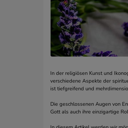
In der religiösen Kunst und Ikon
W
C
verschiedene Aspekte der spiritue
v
ist tiefgreifend und mehrdimensio
d
S
u
Die geschlossenen Augen von Engel
u
Gott als auch ihre einzigartige Rol
u
I
d
In diesem Artikel werden wir mög