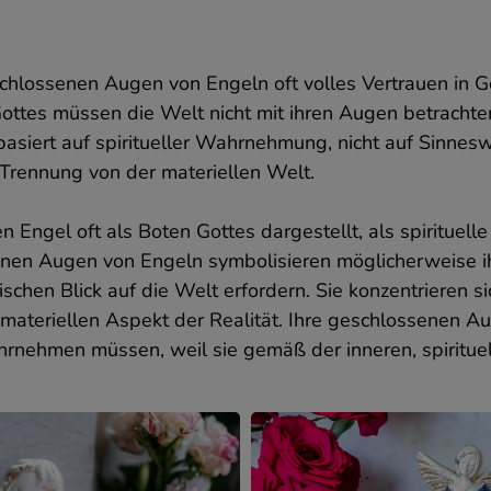
hre Berechtigungen
emäß der DSGVO haben Sie die folgenden Rechte hinsichtlic
hrer Daten und deren Verarbeitung durch uns und
chlossenen Augen von Engeln oft volles Vertrauen in 
ertrauenswürdige Partner.
ottes müssen die Welt nicht mit ihren Augen betrachte
ofern Sie in die Verarbeitung Ihrer Daten eingewilligt haben,
basiert auf spiritueller Wahrnehmung, nicht auf Sinne
önnen Sie diese jederzeit widerrufen.
d Trennung von der materiellen Welt.
ie haben außerdem das Recht, Zugang zu Ihren
ersonenbezogenen Daten zu verlangen, diese zu berichtigen,
en Engel oft als Boten Gottes dargestellt, als spirituel
u löschen oder ihre Verarbeitung einzuschränken, das Recht au
nen Augen von Engeln symbolisieren möglicherweise ihr
atenübertragung, Widerspruch gegen die Datenverarbeitung
nd das Recht, eine Beschwerde bei der Aufsichtsbehörde
schen Blick auf die Welt erfordern. Sie konzentrieren si
inzureichen. Die oben genannten Rechte gelten auch bei
n materiellen Aspekt der Realität. Ihre geschlossenen 
orrekter Verarbeitung der Daten durch den Administrator.
hrnehmen müssen, weil sie gemäß der inneren, spirituel
ereinbarung
enn Sie der Verarbeitung Ihrer personenbezogenen Daten
ustimmen möchten, die im Zusammenhang mit Ihrer Nutzung
nserer Website für Marketingzwecke erhoben werden
einschließlich notwendiger Analyseaktivitäten und Erstellung
on Marketingprofilen basierend auf Ihren Aktivitäten auf