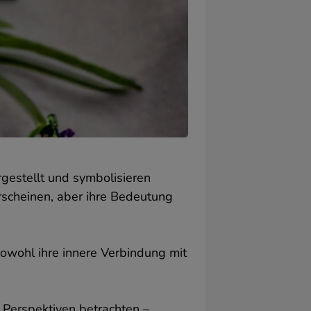
e
gestellt und symbolisieren
erscheinen, aber ihre Bedeutung
n
n
sowohl ihre innere Verbindung mit
 Perspektiven betrachten –