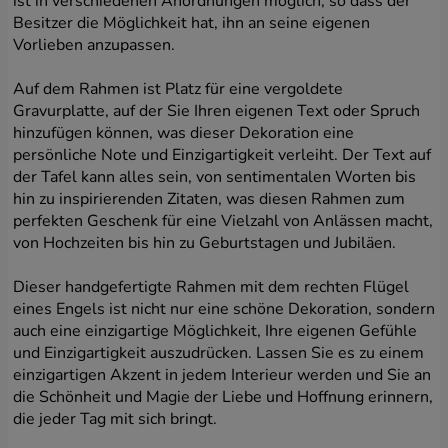
ist in verschiedenen Anordnungen möglich, so dass der
sowie die Vermarktung und Bewerbung der
Besitzer die Möglichkeit hat, ihn an seine eigenen
eigenen Dienste des Administrators.
Vorlieben anzupassen.
Ihre freiwillige Einwilligung. Sie werden vor allem
dann benötigt, wenn Ihnen
Auf dem Rahmen ist Platz für eine vergoldete
Marketingdienstleistungen von Dritten
bereitgestellt werden und wenn wir solche
Gravurplatte, auf der Sie Ihren eigenen Text oder Spruch
Dienstleistungen an Dritte erbringen. Um Ihnen
hinzufügen können, was dieser Dekoration eine
Diese Website verwendet Google reCAPTCHA. Es gelten die
Werbung anzuzeigen, die Sie interessiert (z. B. ein
Datenschutzbestimmungen
und
Nutzungsbedingungen von Google
.
persönliche Note und Einzigartigkeit verleiht. Der Text auf
Produkt, das Sie möglicherweise benötigen),
der Tafel kann alles sein, von sentimentalen Worten bis
müssen Werbetreibende und deren Vertreter Ihre
Ich stimme der Verarbeitung meiner
hin zu inspirierenden Zitaten, was diesen Rahmen zum
Daten verarbeiten können. Die Erteilung einer
personenbezogenen Daten zu.
perfekten Geschenk für eine Vielzahl von Anlässen macht,
solchen Einwilligung ist völlig freiwillig und Sie
von Hochzeiten bis hin zu Geburtstagen und Jubiläen.
müssen sie nicht erteilen, wenn Sie dies nicht
SENDEN
möchten. Dank unserer Lösung haben Sie zudem
Dieser handgefertigte Rahmen mit dem rechten Flügel
jederzeit die Möglichkeit, den Umfang
eines Engels ist nicht nur eine schöne Dekoration, sondern
einzuschränken oder Ihre Einwilligung zu ändern.
Ihre weiteren Rechte, die sich aus Ihrer
auch eine einzigartige Möglichkeit, Ihre eigenen Gefühle
Einwilligung ergeben, werden im Folgenden
und Einzigartigkeit auszudrücken. Lassen Sie es zu einem
beschrieben.
einzigartigen Akzent in jedem Interieur werden und Sie an
die Schönheit und Magie der Liebe und Hoffnung erinnern,
die jeder Tag mit sich bringt.
Ihre Daten werden im Rahmen unserer
Dienstleistungen nur dann verarbeitet, wenn wir oder