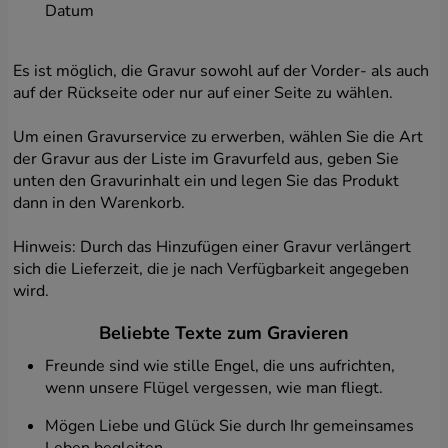
Datum
können wir beispielsweise die interessantesten oder
günstigsten, auf Sie zugeschnittenen Angebote besser
auswählen. Die Weitergabe der Daten entbindet den
Es ist möglich, die Gravur sowohl auf der Vorder- als auch
Übermittler jedenfalls nicht von der Verantwortung für
auf der Rückseite oder nur auf einer Seite zu wählen.
deren Verarbeitung. Eine Datenübermittlung an
Behörden ist auch dann möglich, wenn diese aufgrund
geltender Vorschriften dazu berechtigt sind und eine
Um einen Gravurservice zu erwerben, wählen Sie die Art
entsprechende Anfrage stellen, in keinem anderen Fall
der Gravur aus der Liste im Gravurfeld aus, geben Sie
jedoch.
unten den Gravurinhalt ein und legen Sie das Produkt
dann in den Warenkorb.
Kekse
Auf unseren Websites und Anwendungen verwenden
Hinweis: Durch das Hinzufügen einer Gravur verlängert
wir Technologien wie Cookies, lokale Speicherung und
sich die Lieferzeit, die je nach Verfügbarkeit angegeben
ähnliches, um personenbezogene Daten und
wird.
Betriebsdaten zu erheben und zu verarbeiten, um die
bereitgestellten Inhalte und Anzeigen zu
Beliebte Texte zum Gravieren
personalisieren und den Verkehr auf unseren Websites
zu analysieren. Bei Cookies handelt es sich um in
Freunde sind wie stille Engel, die uns aufrichten,
Dateien abgelegte und auf Ihrem Endgerät (d. h. Ihrem
wenn unsere Flügel vergessen, wie man fliegt.
Computer, Tablet, Smartphone usw.) gespeicherte IT-
Daten, die Ihr Browser jedes Mal an den Server
Mögen Liebe und Glück Sie durch Ihr gemeinsames
sendet, wenn Sie von diesem Gerät aus auf eine
Leben begleiten.