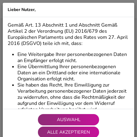
Lieber Nutzer,
LILIO
Gemäß Art. 13 Abschnitt 1 und Abschnitt Gemäß
Start
/
Produkte
/
Dekorative Figuren
/
Hängende Figuren
Artikel 2 der Verordnung (EU) 2016/679 des
Europäischen Parlaments und des Rates vom 27. April
2016 (DSGVO) teile ich mit, dass:
Eine Weitergabe Ihrer personenbezogenen Daten
an Empfänger erfolgt nicht.
Eine Übermittlung Ihrer personenbezogenen
Daten an ein Drittland oder eine internationale
Organisation erfolgt nicht.
Sie haben das Recht, Ihre Einwilligung zur
Verarbeitung personenbezogener Daten jederzeit
zu widerrufen, ohne dass die Rechtmäßigkeit der
aufgrund der Einwilligung vor dem Widerruf
erfolgten Verarbeitung berührt wird.
Sie haben das Recht, auf Ihre Daten zuzugreifen
AUSWAHL
und diese zu berichtigen sowie Ihre
personenbezogenen Daten zu übertragen, d. h.
ALLE AKZEPTIEREN
Ihre personenbezogenen Daten vom