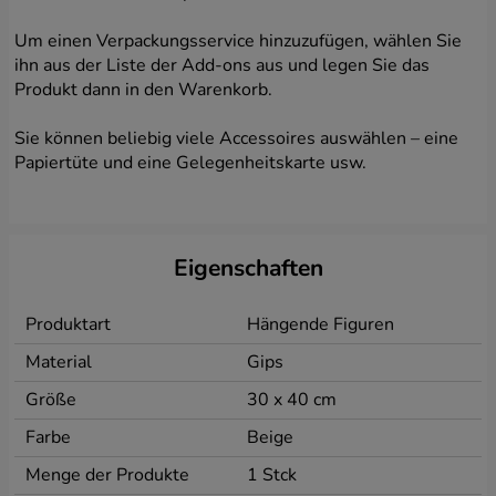
Wenn Sie der Verarbeitung Ihrer personenbezogenen
Daten zustimmen möchten, die im Zusammenhang mit
Um einen Verpackungsservice hinzuzufügen, wählen Sie
Ihrer Nutzung unserer Website für Marketingzwecke
ihn aus der Liste der Add-ons aus und legen Sie das
erhoben werden (einschließlich notwendiger
Produkt dann in den Warenkorb.
Analyseaktivitäten und Erstellung von
Marketingprofilen basierend auf Ihren Aktivitäten auf
Sie können beliebig viele Accessoires auswählen – eine
Websites), einschließlich deren Verarbeitung in
Cookies usw. . auf Ihren Geräten installiert und
Papiertüte und eine Gelegenheitskarte usw.
persönliche Daten aus diesen Dateien vom
Administrator gelesen. Diese Einwilligung können Sie
ganz einfach durch Anklicken des Buttons „Zur
Website“ oder durch Schließen dieses Fensters
Eigenschaften
ausdrücken. Die Einwilligung ist freiwillig.
Vertrauenswürdige Partner
Produktart
Hängende Figuren
Die oben genannten personenbezogenen Daten
Material
Gips
werden nur vertrauenswürdigen Partnern zu
statistischen Zwecken und zur Bereitstellung
Größe
30 x 40 cm
zusätzlicher auf der Website verfügbarer Dienste zur
Verfügung gestellt.
Farbe
Beige
Vertrauenspartner
Menge der Produkte
1 Stck