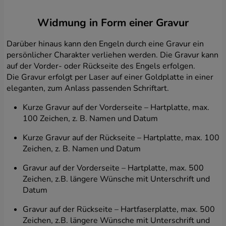
eine andere datenverarbeitende Stelle eine der in der
DSGVO zulässigen Rechtsgrundlagen hat und nur für
Widmung in Form einer Gravur
den auf eine bestimmte Grundlage abgestimmten
Zweck, wie oben beschrieben. Ihre Daten werden
Darüber hinaus kann den Engeln durch eine Gravur ein
verarbeitet bis die Grundlage für deren Verarbeitung
persönlicher Charakter verliehen werden. Die Gravur kann
vorliegt, also im Falle einer Einwilligung bis zu deren
auf der Vorder- oder Rückseite des Engels erfolgen.
Widerruf, Einschränkung oder sonstigen
Die Gravur erfolgt per Laser auf einer Goldplatte in einer
einschränkenden Maßnahmen Ihrerseits, sofern die
eleganten, zum Anlass passenden Schriftart.
Daten für die Vertragserfüllung erforderlich sind – für
die Dauer deren Dauer Leistung und für den Fall, dass
Kurze Gravur auf der Vorderseite – Hartplatte, max.
die Grundlage für die Datenverarbeitung ein
100 Zeichen, z. B. Namen und Datum
berechtigtes Interesse des Administrators ist – sofern
dieses berechtigte Interesse besteht.
Kurze Gravur auf der Rückseite – Hartplatte, max. 100
Datentransfer
Zeichen, z. B. Namen und Datum
Ihre Daten werden vom Administrator für
Gravur auf der Vorderseite – Hartplatte, max. 500
personenbezogene Daten und vertrauenswürdigen
Zeichen, z.B. längere Wünsche mit Unterschrift und
Partnern verarbeitet und zu Analysezwecken an diese
Datum
weitergeleitet. Die Weitergabe der Daten berechtigt
den Empfänger in jedem Fall nicht zu einer Nutzung in
Gravur auf der Rückseite – Hartfaserplatte, max. 500
irgendeiner Form, sondern nur zur Nutzung für die von
Zeichen, z.B. längere Wünsche mit Unterschrift und
uns ausdrücklich angegebenen Zwecke. Dadurch