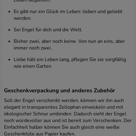
Website zugreifen, wenn Sie verschiedene Websites
auf dem Gerät besuchen Internet.
Es gibt nur ein Glück im Leben: lieben und geliebt
Ihre Berechtigungen
werden.
Gemäß der DSGVO haben Sie die folgenden Rechte
Sei Engel für dich und die Welt.
hinsichtlich Ihrer Daten und deren Verarbeitung durch
uns und vertrauenswürdige Partner.
Bisher zwei, aber noch keine. Von nun an eins, aber
immer noch zwei.
Sofern Sie in die Verarbeitung Ihrer Daten eingewilligt
haben, können Sie diese jederzeit widerrufen.
Liebe hält ein Leben lang, pflegen Sie sie sorgfältig
wie einen Garten
Sie haben außerdem das Recht, Zugang zu Ihren
personenbezogenen Daten zu verlangen, diese zu
berichtigen, zu löschen oder ihre Verarbeitung
einzuschränken, das Recht auf Datenübertragung,
Geschenkverpackung und anderes Zubehör
Widerspruch gegen die Datenverarbeitung und das
Recht, eine Beschwerde bei der Aufsichtsbehörde
Soll der Engel verschenkt werden, können wir ihn auch
einzureichen. Die oben genannten Rechte gelten auch
elegant in transparentes Zellophan einwickeln und mit
bei korrekter Verarbeitung der Daten durch den
ökologischer Schnur umbinden. Dadurch sieht der Engel
Administrator.
noch würdevoller aus und ist bereit zum Verschenken. Der
Einfachheit halber können Sie auch gleich eine weiße
Vereinbarung
Geschenktüte aus Papier kaufen.