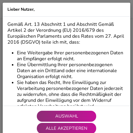
Lieber Nutzer,
LILIO
Gemäß Art. 13 Abschnitt 1 und Abschnitt Gemäß
Start
/
Produkte
/
Dekorative Figuren
/
Sitzende Figuren
Artikel 2 der Verordnung (EU) 2016/679 des
Europäischen Parlaments und des Rates vom 27. April
2016 (DSGVO) teile ich mit, dass:
Eine Weitergabe Ihrer personenbezogenen Daten
an Empfänger erfolgt nicht.
Eine Übermittlung Ihrer personenbezogenen
Daten an ein Drittland oder eine internationale
Organisation erfolgt nicht.
Sie haben das Recht, Ihre Einwilligung zur
Verarbeitung personenbezogener Daten jederzeit
zu widerrufen, ohne dass die Rechtmäßigkeit der
aufgrund der Einwilligung vor dem Widerruf
erfolgten Verarbeitung berührt wird.
Sie haben das Recht, auf Ihre Daten zuzugreifen
AUSWAHL
und diese zu berichtigen sowie Ihre
personenbezogenen Daten zu übertragen, d. h.
ALLE AKZEPTIEREN
Ihre personenbezogenen Daten vom