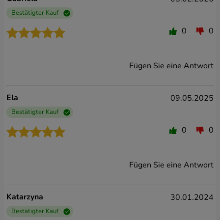
Google Inc. - für statistische Zwecke,
Datenanalyse, Marketingzwecke
Bestätigter Kauf
Yandex Metrica – für statistische Zwecke,
0
0
Datenanalyse
Smartsupp.com, s.r.o. - zum Zweck der
Bereitstellung von Online-Chat-Diensten
Facebook, Inc. - für statistische Zwecke,
Fügen Sie eine Antwort
Datenanalyse, Marketingzwecke
Hotjar Limited – für statistische Zwecke,
Datenanalyse, Marketingzwecke und zum Zweck
Ela
09.05.2025
der Bereitstellung von Online-Chat-Diensten
Bestätigter Kauf
0
0
Fügen Sie eine Antwort
Katarzyna
30.01.2024
Bestätigter Kauf